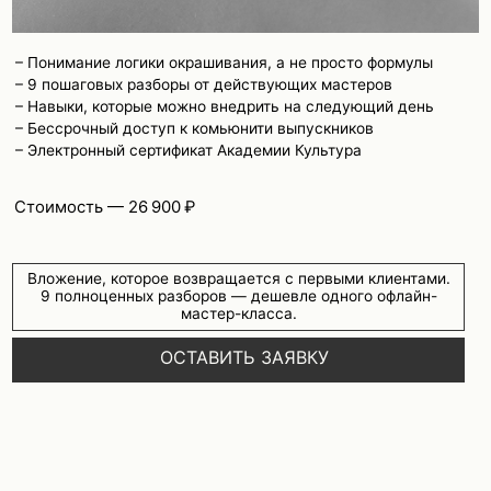
*Компания Meta Platforms Ins., владеющая социальной сетью Instagram,
по решению суда от 21.03.2022 признана экстремистской организацией,
её деятельность на территории РФ запрещена