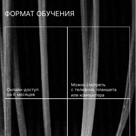
Уроки открываются
В каждом видео —
подробный разбор
сразу после оплаты
К каждому уроку
прилагается рабочая
тетрадь: схемы, заметки,
пояснения от мастера