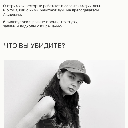
MULLET И CURL SHAGGY —
САША ТРОФИМОВА