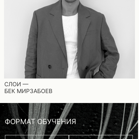
Можно смотреть
с телефона, планшета
Онлайн-доступ
на 6 месяцев
или компьютера
Уроки открываются
В каждом видео —
подробный разбор
сразу после оплаты