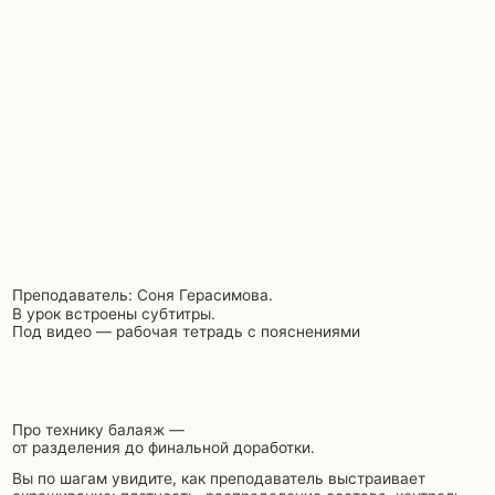
Преподаватель: Соня Герасимова.
В урок встроены субтитры.
Под видео — рабочая тетрадь с пояснениями
Про технику балаяж —
от разделения до финальной доработки.
Вы по шагам увидите, как преподаватель выстраивает
окрашивание: плотность, распределение состава, контроль
результата.
ФОРМАТ ОБУЧЕНИЯ