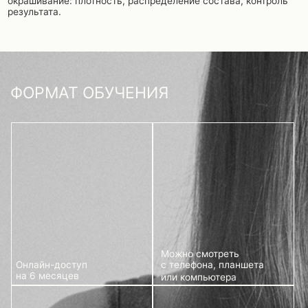
Можно смотреть
с телефона, планшета
Онлайн-доступ
на 6 месяцев
или компьютера
Уроки открываются
Подробный видеоразбор +
тетрадь с пояснениями
сразу после оплаты