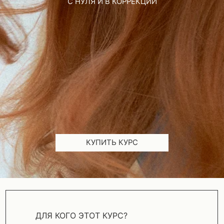
КУПИТЬ КУРС
ДЛЯ КОГО ЭТОТ КУРС?
Для мастеров с опытом, которые хотят точно
и уверенно работать в технике балаяж.
Курс подойдёт тем, кто стремится
к чистым, мягким переходам
и стабильному результату на разной базе.