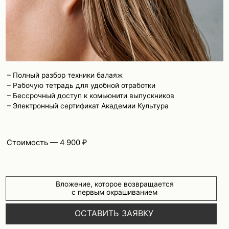
Расчетный счет: 40702810400000142509
Банк: АО "РАЙФФАЙЗЕНБАНК"
БИК: 044525700
Публичная оферта
Политика конфиденциальности
*Компания Meta Platforms Ins., владеющая социальной сетью Instagram,
по решению суда от 21.03.2022 признана экстремистской организацией,
её деятельность на территории РФ запрещена