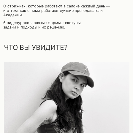
MULLET И CURL SHAGGY —
САША ТРОФИМОВА