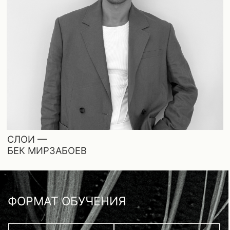
Можно смотреть
с телефона, планшета
Онлайн-доступ
на 6 месяцев
или компьютера
Уроки открываются
В каждом видео —
подробный разбор
сразу после оплаты