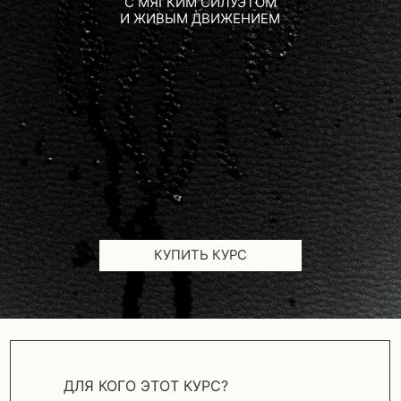
КУПИТЬ КУРС
ДЛЯ КОГО ЭТОТ КУРС?
Для мастеров с опытом от 6 месяцев,
которые уже работают с клиентами и хотят
увереннее создавать форму на кудрях.
Курс подойдёт тем, кто работает
с текстурой и объёмом и хочет лучше
понимать, как собирать живые формы.