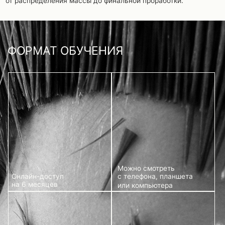
Можно смотреть
с телефона, планшета
Онлайн-доступ
на 6 месяцев
или компьютера
Уроки открываются
В каждом видео —
подробный разбор
сразу после оплаты
Возможность задать
вопрос под видео