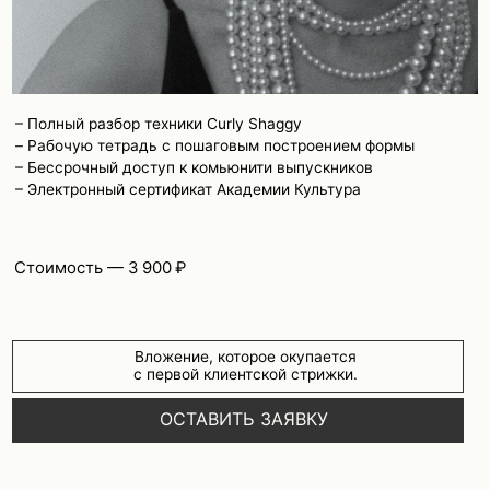
БИК: 044525700
Публичная оферта
Политика конфиденциальности
*Компания Meta Platforms Ins., владеющая социальной сетью Instagram,
по решению суда от 21.03.2022 признана экстремистской организацией,
её деятельность на территории РФ запрещена