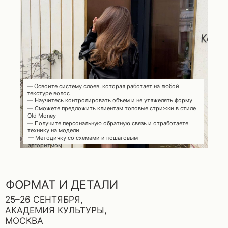
ФОРМАТ И ДЕТАЛИ
25–26 СЕНТЯБРЯ,
АКАДЕМИЯ КУЛЬТУРЫ,
МОСКВА
ДЕМОНСТРАЦИЯ — 10:00-17:00
— Освоите систему слоев, которая работает на любой
текстуре волос
— Научитесь контролировать объем и не утяжелять форму
Участие: 25 сентября
— Сможете предложить клиентам топовые стрижки в стиле
Old Money
Разбор техники на двух моделях,
— Получите персональную обратную связь и отработаете
все материалы и кофе-брейки
технику на модели
включены
— Методичку со схемами и пошаговым
алгоритмом
ПРАКТИКА — 10:00-16:00
Участие: 26 сентября
Отработка на модели
+ индивидуальное сопровождение