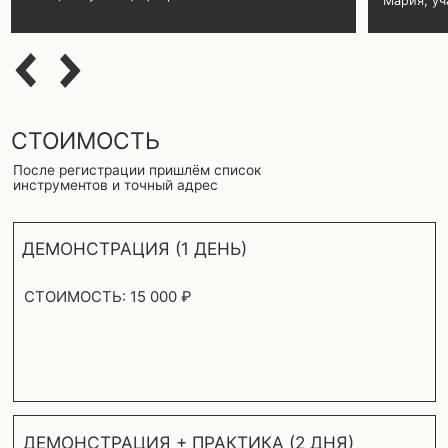
ТОЛЬКО 8 МЕСТ
[СВЯЗАТЬСЯ С НАМИ]
+7 (991) 623-8739
ЗАБРОНИРОВАТЬ УЧАСТИЕ
[АДРЕС]
Академия Культура
Москва, улица Восточная, 2 корпус 2
Метро «Автозаводская» — 10 мин пешком
Приходите — даже чтобы просто познакомиться,
задать вопрос или выпить кофе в барной зоне.
ООО "ПАРИКМАХЕРСКАЯ КУЛЬТУРА"
ИНН: 9710080198
КПП: 771001001
ОГРН: 1197746712514
Юридический адрес: 123056 Москва г, Электрический переулок
Расчетный счет: 40702810400000142509
Банк: АО "РАЙФФАЙЗЕНБАНК"