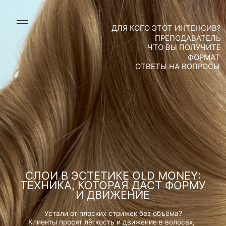
ДЛЯ КОГО ЭТОТ ИНТЕНСИВ?
ПРЕПОДАВАТЕЛЬ
ЧТО ВЫ ПОЛУЧИТЕ
ФОРМАТ
ОТВЕТЫ НА ВОПРОСЫ
СЛОИ В ЭСТЕТИКЕ OLD MONEY:
ТЕХНИКА, КОТОРАЯ ДАСТ ФОРМУ
И ДВИЖЕНИЕ
Устали от плоских стрижек без объёма?
Клиенты просят лёгкость и движение в волосах,
а получается тяжело и статично? Многослойные стрижки
кажутся сложными, и вы боитесь испортить форму?
Эта техника решит проблему раз и навсегда.