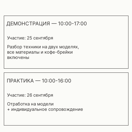
РАБОЧИЕ МЕСТА, ИНСТРУМЕНТЫ
И МОДЕЛИ ПРЕДОСТАВЛЯЕМ
РЕЗУЛЬТАТ УЧАСТНИКОВ
«ПОСЛЕ МАСТЕР-КЛАССА БЕКА МОИ
«РАНЬШЕ БОЯЛА
КЛИЕНТЫ СТАЛИ ЧАЩЕ ПРОСИТЬ
ЭТО МОЯ ЛЮБИ
ИМЕННО МНОГОСЛОЙНЫЕ СТРИЖКИ.
ЗА МЕСЯЦ ПОДН
ТЕХНИКА ПОНЯТНАЯ, РЕЗУЛЬТАТ
СТРИЖКАХ НА 2
СТАБИЛЬНЫЙ»
Анна, выпускница февраля 2024
Мария, участница м