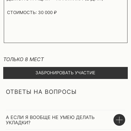
БИК: 044525700
Публичная оферта
Политика конфиденциальности
*Компания Meta Platforms Ins., владеющая социальной сетью Instagram,
по решению суда от 21.03.2022 признана экстремистской организацией,
её деятельность на территории РФ запрещена
ОТВЕТЫ НА ВОПРОСЫ
А ЕСЛИ Я ВООБЩЕ НЕ УМЕЮ ДЕЛАТЬ
УКЛАДКИ?